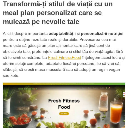
Transformă-ți stilul de viață cu un
meal plan personalizat care se
mulează pe nevoile tale
Ai citit despre importanța
adaptabilității
și
personalizării nutriției
pentru a obține rezultate reale și durabile. Provocarea cea mai
mare este să găsești un plan alimentar care să țină cont de
obiectivele tale, preferințele culinare și stilul tău de viață agitat fără
să te simți constrâns. La
FreshFitnessFood
înțelegem acest lucru și
oferim soluții complete, adaptate fiecărei persoane, fie că vrei să
slăbești, să crești masa musculară sau să adopți un regim vegan
sau keto.