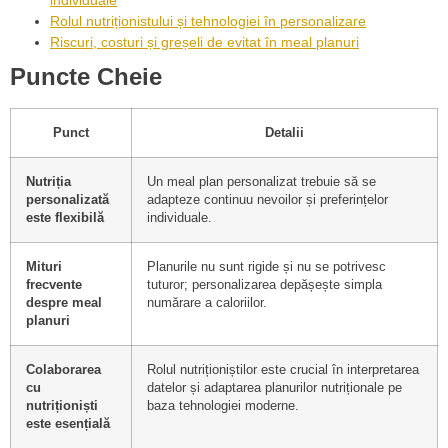
individuale
Rolul nutriționistului și tehnologiei în personalizare
Riscuri, costuri și greșeli de evitat în meal planuri
Puncte Cheie
Punct
Detalii
Nutriția
Un meal plan personalizat trebuie să se
personalizată
adapteze continuu nevoilor și preferințelor
este flexibilă
individuale.
Mituri
Planurile nu sunt rigide și nu se potrivesc
frecvente
tuturor; personalizarea depășește simpla
despre meal
numărare a caloriilor.
planuri
Colaborarea
Rolul nutriționiștilor este crucial în interpretarea
cu
datelor și adaptarea planurilor nutriționale pe
nutriționiști
baza tehnologiei moderne.
este esențială