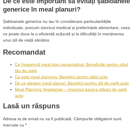
De ce este important să evitați șabloanele
generice în meal planuri?
Șabloanele generice nu iau în considerare particularitățile
individuale, precum istoricul medical și preferințele alimentare, ceea
ce poate duce la o eficiență scăzută și la dificultăți în menținerea
unui stil de viață sănătos.
Recomandat
Ce înseamnă meal plan personalizat: Beneficiile pentru stilul
tău de viață
Ce este meal planning: Beneficii pentru stilul activ
De ce alegem meal planuri: Beneficii pentru stil de viață activ
Meal Planning Vegetarian – Impactul asupra stilului de viață
activ
Lasă un răspuns
Adresa ta de email nu va fi publicată.
Câmpurile obligatorii sunt
marcate cu
*