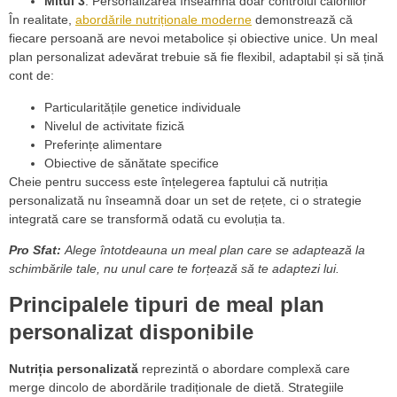
Mitul 3
: Personalizarea înseamnă doar controlul caloriilor
În realitate,
abordările nutriționale moderne
demonstrează că
fiecare persoană are nevoi metabolice și obiective unice. Un meal
plan personalizat adevărat trebuie să fie flexibil, adaptabil și să țină
cont de:
Particularitățile genetice individuale
Nivelul de activitate fizică
Preferințe alimentare
Obiective de sănătate specifice
Cheie pentru success este înțelegerea faptului că nutriția
personalizată nu înseamnă doar un set de rețete, ci o strategie
integrată care se transformă odată cu evoluția ta.
Pro Sfat:
Alege întotdeauna un meal plan care se adaptează la
schimbările tale, nu unul care te forțează să te adaptezi lui.
Principalele tipuri de meal plan
personalizat disponibile
Nutriția personalizată
reprezintă o abordare complexă care
merge dincolo de abordările tradiționale de dietă. Strategiile