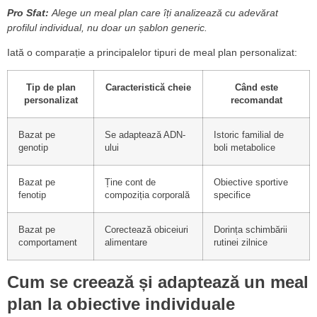
Pro Sfat:
Alege un meal plan care îți analizează cu adevărat
profilul individual, nu doar un șablon generic.
Iată o comparație a principalelor tipuri de meal plan personalizat:
Tip de plan
Caracteristică cheie
Când este
personalizat
recomandat
Bazat pe
Se adaptează ADN-
Istoric familial de
genotip
ului
boli metabolice
Bazat pe
Ține cont de
Obiective sportive
fenotip
compoziția corporală
specifice
Bazat pe
Corectează obiceiuri
Dorința schimbării
comportament
alimentare
rutinei zilnice
Cum se creează și adaptează un meal
plan la obiective individuale