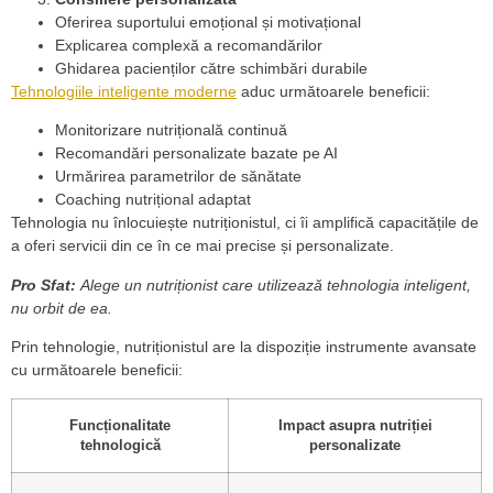
Oferirea suportului emoțional și motivațional
Explicarea complexă a recomandărilor
Ghidarea pacienților către schimbări durabile
Tehnologiile inteligente moderne
aduc următoarele beneficii:
Monitorizare nutrițională continuă
Recomandări personalizate bazate pe AI
Urmărirea parametrilor de sănătate
Coaching nutrițional adaptat
Tehnologia nu înlocuiește nutriționistul, ci îi amplifică capacitățile de
a oferi servicii din ce în ce mai precise și personalizate.
Pro Sfat:
Alege un nutriționist care utilizează tehnologia inteligent,
nu orbit de ea.
Prin tehnologie, nutriționistul are la dispoziție instrumente avansate
cu următoarele beneficii:
Funcționalitate
Impact asupra nutriției
tehnologică
personalizate