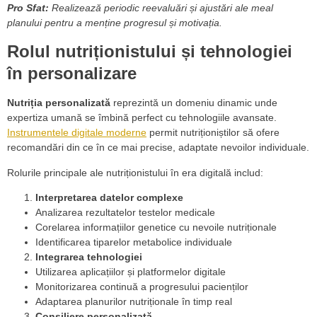
Pro Sfat:
Realizează periodic reevaluări și ajustări ale meal
planului pentru a menține progresul și motivația.
Rolul nutriționistului și tehnologiei
în personalizare
Nutriția personalizată
reprezintă un domeniu dinamic unde
expertiza umană se îmbină perfect cu tehnologiile avansate.
Instrumentele digitale moderne
permit nutriționiștilor să ofere
recomandări din ce în ce mai precise, adaptate nevoilor individuale.
Rolurile principale ale nutriționistului în era digitală includ:
Interpretarea datelor complexe
Analizarea rezultatelor testelor medicale
Corelarea informațiilor genetice cu nevoile nutriționale
Identificarea tiparelor metabolice individuale
Integrarea tehnologiei
Utilizarea aplicațiilor și platformelor digitale
Monitorizarea continuă a progresului pacienților
Adaptarea planurilor nutriționale în timp real
Consiliere personalizată