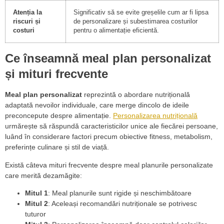
Atenția la
Significativ să se evite greșelile cum ar fi lipsa
riscuri și
de personalizare și subestimarea costurilor
costuri
pentru o alimentație eficientă.
Ce înseamnă meal plan personalizat
și mituri frecvente
Meal plan personalizat
reprezintă o abordare nutrițională
adaptată nevoilor individuale, care merge dincolo de ideile
preconcepute despre alimentație.
Personalizarea nutrițională
urmărește să răspundă caracteristicilor unice ale fiecărei persoane,
luând în considerare factori precum obiective fitness, metabolism,
preferințe culinare și stil de viață.
Există câteva mituri frecvente despre meal planurile personalizate
care merită dezamăgite:
Mitul 1
: Meal planurile sunt rigide și neschimbătoare
Mitul 2
: Aceleași recomandări nutriționale se potrivesc
tuturor