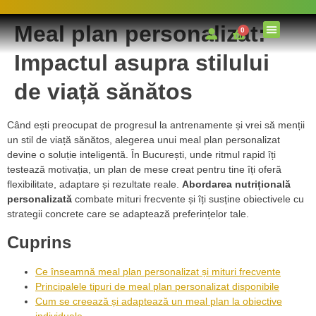
Meal plan personalizat:
0
Impactul asupra stilului
de viață sănătos
Când ești preocupat de progresul la antrenamente și vrei să menții
un stil de viață sănătos, alegerea unui meal plan personalizat
devine o soluție inteligentă. În București, unde ritmul rapid îți
testează motivația, un plan de mese creat pentru tine îți oferă
flexibilitate, adaptare și rezultate reale.
Abordarea nutrițională
personalizată
combate mituri frecvente și îți susține obiectivele cu
strategii concrete care se adaptează preferințelor tale.
Cuprins
Ce înseamnă meal plan personalizat și mituri frecvente
Principalele tipuri de meal plan personalizat disponibile
Cum se creează și adaptează un meal plan la obiective