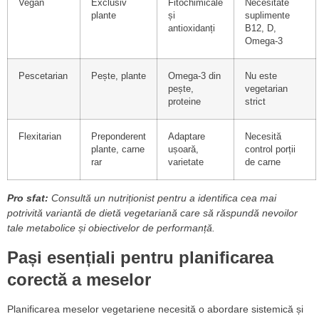
Vegan
Exclusiv
Fitochimicale
Necesitate
plante
și
suplimente
antioxidanți
B12, D,
Omega-3
Pescetarian
Pește, plante
Omega-3 din
Nu este
pește,
vegetarian
proteine
strict
Flexitarian
Preponderent
Adaptare
Necesită
plante, carne
ușoară,
control porții
rar
varietate
de carne
Pro sfat:
Consultă un nutriționist pentru a identifica cea mai
potrivită variantă de dietă vegetariană care să răspundă nevoilor
tale metabolice și obiectivelor de performanță.
Pași esențiali pentru planificarea
corectă a meselor
Planificarea meselor vegetariene necesită o abordare sistemică și