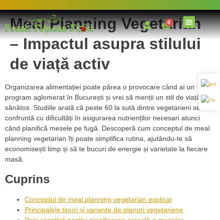
Meal Planning Vegetarian
0
– Impactul asupra stilului
de viață activ
Organizarea alimentației poate părea o provocare când ai un
program aglomerat în București și vrei să menții un stil de viață
sănătos. Studiile arată că peste 60 la sută dintre vegetarieni se
confruntă cu dificultăți în asigurarea nutrienților necesari atunci
când planifică mesele pe fugă. Descoperă cum conceptul de meal
planning vegetarian îți poate simplifica rutina, ajutându-te să
economisești timp și să te bucuri de energie și varietate la fiecare
masă.
Cuprins
Conceptul de meal planning vegetarian explicat
Principalele tipuri și variante de planuri vegetariene