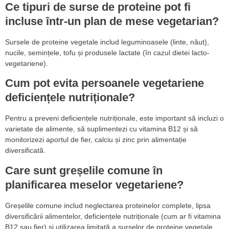
Ce tipuri de surse de proteine pot fi
incluse într-un plan de mese vegetarian?
Sursele de proteine vegetale includ leguminoasele (linte, năut),
nucile, semințele, tofu și produsele lactate (în cazul dietei lacto-
vegetariene).
Cum pot evita persoanele vegetariene
deficiențele nutriționale?
Pentru a preveni deficiențele nutriționale, este important să incluzi o
varietate de alimente, să suplimentezi cu vitamina B12 și să
monitorizezi aportul de fier, calciu și zinc prin alimentație
diversificată.
Care sunt greșelile comune în
planificarea meselor vegetariene?
Greșelile comune includ neglectarea proteinelor complete, lipsa
diversificării alimentelor, deficiențele nutriționale (cum ar fi vitamina
B12 sau fier) și utilizarea limitată a surselor de proteine vegetale.