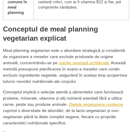
comune în
nutrienți critici, cum ar fi vitamina B12 și fier, pot
meal
compromite sănătatea.
planning
Conceptul de meal planning
vegetarian explicat
Meal planning vegetarian este o abordare strategică și conștientă
de organizare a meselor care exclude produsele de origine
animală, concentrându-se pe
nutriție vegetală echilibrată
. Această
metodă presupune planificarea în avans a meselor care conțin
exclusiv ingrediente vegetale, asigurând în același timp acoperirea
tuturor nevoilor nutriționale ale corpului.
Conceptul implică o selecție atentă a alimentelor care furnizează
proteine, minerale, vitamine și alți nutrienți esențiali fără a utiliza
carne, pește sau produse animale.
Dietele vegetariene moderne
cuprind o diversitate de abordări, de la lacto-vegetarian și ovo-
vegetarian până la diete complet vegane, fiecare cu propriile
caracteristici nutriționale specifice.