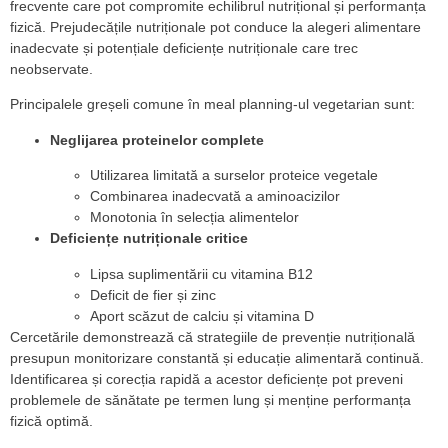
frecvente care pot compromite echilibrul nutrițional și performanța
fizică. Prejudecățile nutriționale pot conduce la alegeri alimentare
inadecvate și potențiale deficiențe nutriționale care trec
neobservate.
Principalele greșeli comune în meal planning-ul vegetarian sunt:
Neglijarea proteinelor complete
Utilizarea limitată a surselor proteice vegetale
Combinarea inadecvată a aminoacizilor
Monotonia în selecția alimentelor
Deficiențe nutriționale critice
Lipsa suplimentării cu vitamina B12
Deficit de fier și zinc
Aport scăzut de calciu și vitamina D
Cercetările demonstrează că strategiile de prevenție nutrițională
presupun monitorizare constantă și educație alimentară continuă.
Identificarea și corecția rapidă a acestor deficiențe pot preveni
problemele de sănătate pe termen lung și menține performanța
fizică optimă.