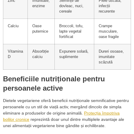
Zinc
Imunitate,
Semințe de
Piele uscată,
enzime
dovleac, nuci,
infecții
cereale
recurente
Calciu
Oase
Broccoli, tofu,
Crampe
puternice
lapte vegetal
musculare,
fortificat
oase fragile
Vitamina
Absorbție
Expunere solară,
Dureri osoase,
D
calciu
suplimente
imunitate
scăzută
Beneficiile nutriționale pentru
persoanele active
Dietele vegetariene oferă beneficii nutriționale semnificative pentru
persoanele cu un stil de viață activ, mergând dincolo de simpla
eliminare a produselor de origine animală.
Protecția împotriva
bolilor cronice
reprezintă doar unul dintre multiplele avantaje ale
unei alimentații vegetariene bine gândite și echilibrate.