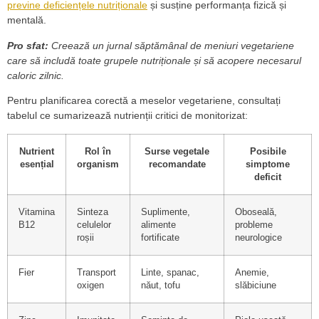
previne deficiențele nutriționale
și susține performanța fizică și
mentală.
Pro sfat:
Creează un jurnal săptămânal de meniuri vegetariene
care să includă toate grupele nutriționale și să acopere necesarul
caloric zilnic.
Pentru planificarea corectă a meselor vegetariene, consultați
tabelul ce sumarizează nutrienții critici de monitorizat:
Nutrient
Rol în
Surse vegetale
Posibile
esențial
organism
recomandate
simptome
deficit
Vitamina
Sinteza
Suplimente,
Oboseală,
B12
celulelor
alimente
probleme
roșii
fortificate
neurologice
Fier
Transport
Linte, spanac,
Anemie,
oxigen
năut, tofu
slăbiciune