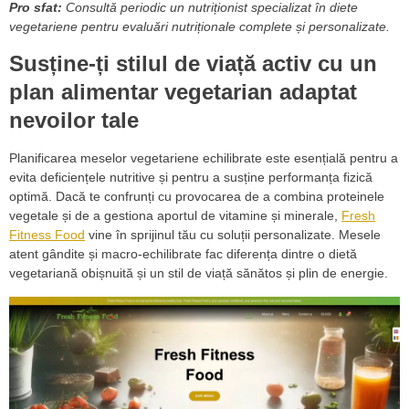
Pro sfat:
Consultă periodic un nutriționist specializat în diete
vegetariene pentru evaluări nutriționale complete și personalizate.
Susține-ți stilul de viață activ cu un
plan alimentar vegetarian adaptat
nevoilor tale
Planificarea meselor vegetariene echilibrate este esențială pentru a
evita deficiențele nutritive și pentru a susține performanța fizică
optimă. Dacă te confrunți cu provocarea de a combina proteinele
vegetale și de a gestiona aportul de vitamine și minerale,
Fresh
Fitness Food
vine în sprijinul tău cu soluții personalizate. Mesele
atent gândite și macro-echilibrate fac diferența dintre o dietă
vegetariană obișnuită și un stil de viață sănătos și plin de energie.