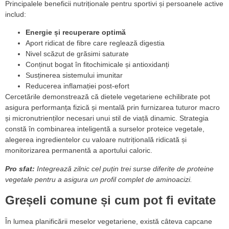
Principalele beneficii nutriționale pentru sportivi și persoanele active
includ:
Energie și recuperare optimă
Aport ridicat de fibre care reglează digestia
Nivel scăzut de grăsimi saturate
Conținut bogat în fitochimicale și antioxidanți
Susținerea sistemului imunitar
Reducerea inflamației post-efort
Cercetările demonstrează că dietele vegetariene echilibrate pot
asigura performanța fizică și mentală prin furnizarea tuturor macro
și micronutrienților necesari unui stil de viață dinamic. Strategia
constă în combinarea inteligentă a surselor proteice vegetale,
alegerea ingredientelor cu valoare nutrițională ridicată și
monitorizarea permanentă a aportului caloric.
Pro sfat:
Integrează zilnic cel puțin trei surse diferite de proteine
vegetale pentru a asigura un profil complet de aminoacizi.
Greșeli comune și cum pot fi evitate
În lumea planificării meselor vegetariene, există câteva capcane