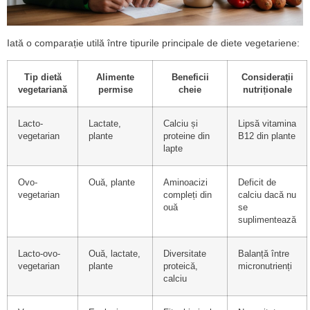
Iată o comparație utilă între tipurile principale de diete vegetariene:
Tip dietă
Alimente
Beneficii
Considerații
vegetariană
permise
cheie
nutriționale
Lacto-
Lactate,
Calciu și
Lipsă vitamina
vegetarian
plante
proteine din
B12 din plante
lapte
Ovo-
Ouă, plante
Aminoacizi
Deficit de
vegetarian
compleți din
calciu dacă nu
ouă
se
suplimentează
Lacto-ovo-
Ouă, lactate,
Diversitate
Balanță între
vegetarian
plante
proteică,
micronutrienți
calciu