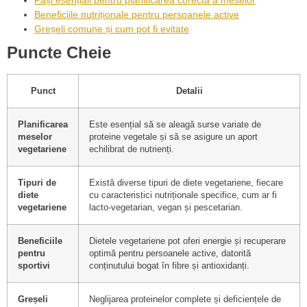
Pași esențiali pentru planificarea corectă a meselor
Beneficiile nutriționale pentru persoanele active
Greșeli comune și cum pot fi evitate
Puncte Cheie
Punct
Detalii
Planificarea
Este esențial să se aleagă surse variate de
meselor
proteine vegetale și să se asigure un aport
vegetariene
echilibrat de nutrienți.
Tipuri de
Există diverse tipuri de diete vegetariene, fiecare
diete
cu caracteristici nutriționale specifice, cum ar fi
vegetariene
lacto-vegetarian, vegan și pescetarian.
Beneficiile
Dietele vegetariene pot oferi energie și recuperare
pentru
optimă pentru persoanele active, datorită
sportivi
conținutului bogat în fibre și antioxidanți.
Greșeli
Neglijarea proteinelor complete și deficiențele de