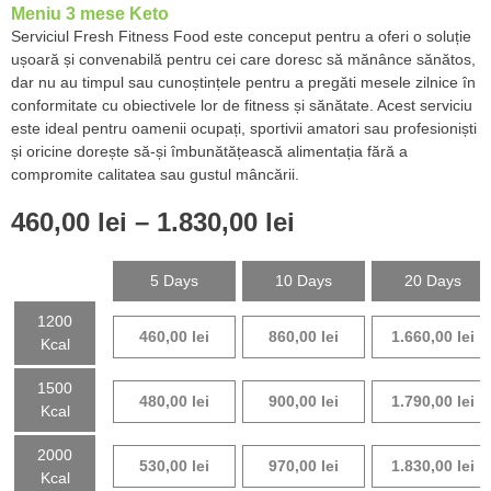
Meniu 3 mese Keto
Serviciul Fresh Fitness Food este conceput pentru a oferi o soluție
ușoară și convenabilă pentru cei care doresc să mănânce sănătos,
dar nu au timpul sau cunoștințele pentru a pregăti mesele zilnice în
conformitate cu obiectivele lor de fitness și sănătate. Acest serviciu
este ideal pentru oamenii ocupați, sportivii amatori sau profesioniști
și oricine dorește să-și îmbunătățească alimentația fără a
compromite calitatea sau gustul mâncării.
460,00
lei
–
1.830,00
lei
5 Days
10 Days
20 Days
1200
460,00
lei
860,00
lei
1.660,00
lei
Kcal
1500
480,00
lei
900,00
lei
1.790,00
lei
Kcal
2000
530,00
lei
970,00
lei
1.830,00
lei
Kcal