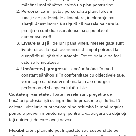
mănânci mai sănătos, există un plan pentru tine.
Personalizare
: puteți personaliza planul ales în
funcție de preferințele alimentare, intoleranțe sau
alergii. Acest lucru vă asigură că mesele pe care le
primiți nu sunt doar sănătoase, ci și pe placul
dumneavoastră.
Livrare la ușă
: de luni până vineri, mesele gata sunt
livrate direct la ușă, economisind timpul petrecut la
cumpărături, gătit și curățenie. Tot ce trebuie sa faci
este sa le incalzesti.
Urmărește-ți progresul
: dacă mănânci în mod
constant sănătos și în conformitate cu obiectivele tale,
vei începe să observi îmbunătățiri ale energiei,
performanței și aspectului tău fizic.
Calitate și varietate
: Toate mesele sunt pregătite de
bucătari profesioniști cu ingrediente proaspete și de înaltă
calitate. Meniurile sunt variate și se schimbă în mod regulat
pentru a preveni monotonia și pentru a vă asigura că obțineți
toți nutrienții de care aveți nevoie.
Flexibilitate
: planurile pot fi ajustate sau suspendate pe