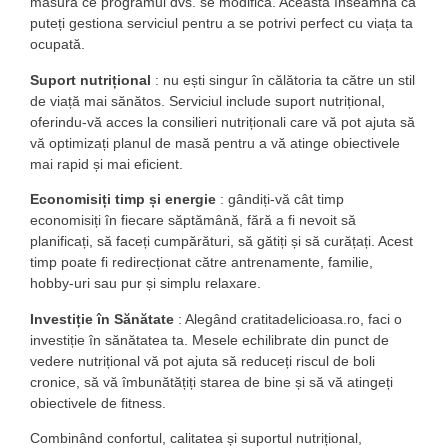
măsură ce programul dvs. se modifică. Aceasta înseamnă că
puteți gestiona serviciul pentru a se potrivi perfect cu viața ta
ocupată.
Suport nutrițional
: nu ești singur în călătoria ta către un stil
de viață mai sănătos. Serviciul include suport nutrițional,
oferindu-vă acces la consilieri nutriționali care vă pot ajuta să
vă optimizați planul de masă pentru a vă atinge obiectivele
mai rapid și mai eficient.
Economisiți timp și energie
: gândiți-vă cât timp
economisiți în fiecare săptămână, fără a fi nevoit să
planificați, să faceți cumpărături, să gătiți și să curățați. Acest
timp poate fi redirecționat către antrenamente, familie,
hobby-uri sau pur și simplu relaxare.
Investiție în Sănătate
: Alegând cratitadelicioasa.ro, faci o
investiție în sănătatea ta. Mesele echilibrate din punct de
vedere nutrițional vă pot ajuta să reduceți riscul de boli
cronice, să vă îmbunătățiți starea de bine și să vă atingeți
obiectivele de fitness.
Combinând confortul, calitatea și suportul nutrițional,