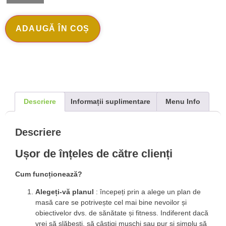
ADAUGĂ ÎN COȘ
Descriere
Informații suplimentare
Menu Info
Descriere
Ușor de înțeles de către clienți
Cum funcționează?
Alegeți-vă planul
: începeți prin a alege un plan de
masă care se potrivește cel mai bine nevoilor și
obiectivelor dvs. de sănătate și fitness. Indiferent dacă
vrei să slăbești, să câștigi mușchi sau pur și simplu să