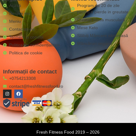
Acasă
Program de 20 de zile
pentru a pierde in greutate
Despre noi
Creșteți masa musculară
Meniu
Mese Keto
Contactaţi-ne
Slăbiți Mâncare sănătoasă
Termeni și condiții
Mâncăruri vegane
Politica de confidențialitate
Politica de cookie
Informații de contact
+0754213308
contact@freshfitnessfood.ro
Fresh Fitness Food 2019 – 2026