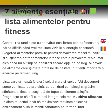
7 alimente esențiale din
0
lista alimentelor pentru
fitness
Construirea unei diete cu adevărat echilibrate pentru fitness poate
părea dificilă când vrei rezultate vizibile și energie constantă.
Alegerea alimentelor potrivite pentru dezvoltarea masei musculare
și susținerea antrenamentelor intense este o provocare reală, mai
ales dacă nu ai timp să analizezi fiecare opțiune pe larg. Ai nevoie
de alimente care îți oferă proteine de calitate, nutrienți importanți și
energie pe termen lung.
Lista care urmează îți oferă soluții clare și rapide. Vei descoperi
surse verificate de proteină, carbohidrați complecși și grăsimi
sănătoase, fiecare susținută de fapte confirmate științific.
Pregătește-te să afli cum poți integra cele mai
nutritive alimente
în dieta ta, astfel încât să maximizezi rezultatele fiecărui
antrenament și să îți menții sănătatea pe termen lung.