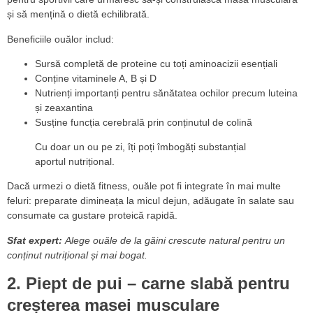
și să mențină o dietă echilibrată.
Beneficiile ouălor includ:
Sursă completă de proteine cu toți aminoacizii esențiali
Conține vitaminele A, B și D
Nutrienți importanți pentru sănătatea ochilor precum luteina
și zeaxantina
Susține funcția cerebrală prin conținutul de colină
Cu doar un ou pe zi, îți poți îmbogăți substanțial
aportul nutrițional.
Dacă urmezi o dietă fitness, ouăle pot fi integrate în mai multe
feluri: preparate dimineața la micul dejun, adăugate în salate sau
consumate ca gustare proteică rapidă.
Sfat expert:
Alege ouăle de la găini crescute natural pentru un
conținut nutrițional și mai bogat.
2. Piept de pui – carne slabă pentru
creșterea masei musculare