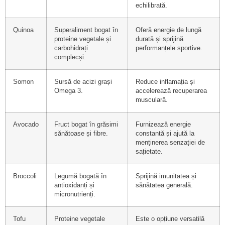
echilibrată.
Quinoa
Superaliment bogat în
Oferă energie de lungă
proteine vegetale și
durată și sprijină
carbohidrați
performanțele sportive.
complecși.
Somon
Sursă de acizi grași
Reduce inflamația și
Omega 3.
accelerează recuperarea
musculară.
Avocado
Fruct bogat în grăsimi
Furnizează energie
sănătoase și fibre.
constantă și ajută la
menținerea senzației de
sațietate.
Broccoli
Legumă bogată în
Sprijină imunitatea și
antioxidanți și
sănătatea generală.
micronutrienți.
Tofu
Proteine vegetale
Este o opțiune versatilă