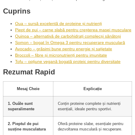
Cuprins
Oua – sursă excelentă de proteine și nutrienți
Piept de pui – carne slabă pentru creșterea masei musculare
Quinoa – alternativă de carbohidrați complecși sănătoși
Somon – bogat în Omega 3 pentru recuperare musculară
Avocado – grăsimi bune pentru energie și sațietate
Broccoli – fibre și micronutrienți pentru imunitate
Tofu – opțiune vegană bogată proteic pentru diversitate
Rezumat Rapid
Mesaj Cheie
Explicație
1. Ouăle sunt
Conțin proteine complete și nutrienți
superalimente
esențiali, ideale pentru sportivi.
2. Pieptul de pui
Oferă proteine slabe, esențiale pentru
susține musculatura
dezvoltarea musculară și recuperare.