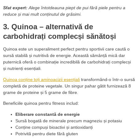
Sfat expert:
Alege întotdeauna piept de pui fără piele pentru a
reduce și mai mult conținutul de grăsimi.
3. Quinoa – alternativă de
carbohidrați complecși sănătoși
Quinoa este un superaliment perfect pentru sportivii care caută o
sursă stabilă și nutritivă de energie. Această sămânță mică dar
puternică oferă o combinație incredibilă de carbohidrați complecși
și nutrienți esențiali.
Quinoa conține toți aminoacizii esențiali
transformând-o într-o sursă
completă de proteine vegetale. Un singur pahar gătit furnizează 8
grame de proteine și 5 grame de fibre.
Beneficiile quinoa pentru fitness includ:
Eliberare constantă de energie
Sursă bogată de minerale precum magneziu și potasiu
Conține compuși bioactivi și antioxidanți
Potrivită pentru diete fără gluten