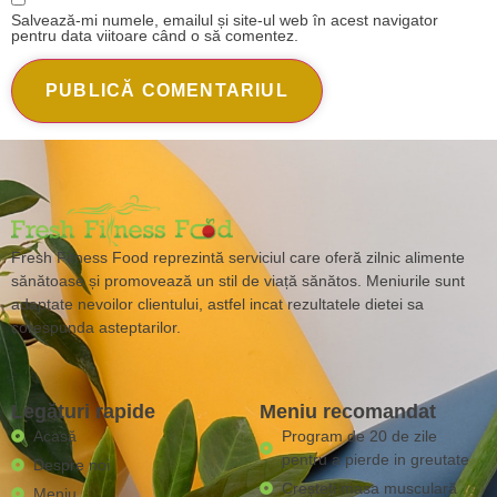
Salvează-mi numele, emailul și site-ul web în acest navigator
pentru data viitoare când o să comentez.
Fresh Fitness Food reprezintă serviciul care oferă zilnic alimente
sănătoase și promovează un stil de viață sănătos. Meniurile sunt
adaptate nevoilor clientului, astfel incat rezultatele dietei sa
corespunda asteptarilor.
Legături rapide
Meniu recomandat
Acasă
Program de 20 de zile
pentru a pierde in greutate
Despre noi
Creșteți masa musculară
Meniu