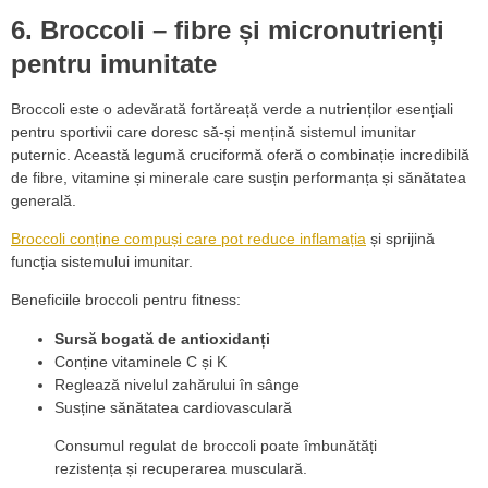
6. Broccoli – fibre și micronutrienți
pentru imunitate
Broccoli este o adevărată fortăreață verde a nutrienților esențiali
pentru sportivii care doresc să-și mențină sistemul imunitar
puternic. Această legumă cruciformă oferă o combinație incredibilă
de fibre, vitamine și minerale care susțin performanța și sănătatea
generală.
Broccoli conține compuși care pot reduce inflamația
și sprijină
funcția sistemului imunitar.
Beneficiile broccoli pentru fitness:
Sursă bogată de antioxidanți
Conține vitaminele C și K
Reglează nivelul zahărului în sânge
Susține sănătatea cardiovasculară
Consumul regulat de broccoli poate îmbunătăți
rezistența și recuperarea musculară.