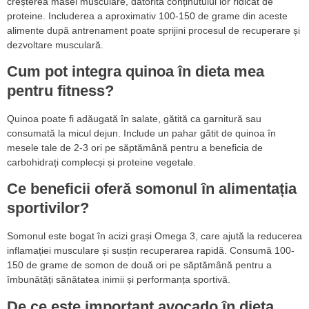
creșterea masei musculare, datorită conținutului lor ridicat de
proteine. Includerea a aproximativ 100-150 de grame din aceste
alimente după antrenament poate sprijini procesul de recuperare și
dezvoltare musculară.
Cum pot integra quinoa în dieta mea
pentru fitness?
Quinoa poate fi adăugată în salate, gătită ca garnitură sau
consumată la micul dejun. Include un pahar gătit de quinoa în
mesele tale de 2-3 ori pe săptămână pentru a beneficia de
carbohidrați complecși și proteine vegetale.
Ce beneficii oferă somonul în alimentația
sportivilor?
Somonul este bogat în acizi grași Omega 3, care ajută la reducerea
inflamației musculare și susțin recuperarea rapidă. Consumă 100-
150 de grame de somon de două ori pe săptămână pentru a
îmbunătăți sănătatea inimii și performanța sportivă.
De ce este important avocado în dieta