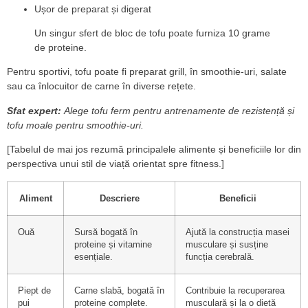
Ușor de preparat și digerat
Un singur sfert de bloc de tofu poate furniza 10 grame
de proteine.
Pentru sportivi, tofu poate fi preparat grill, în smoothie-uri, salate
sau ca înlocuitor de carne în diverse rețete.
Sfat expert:
Alege tofu ferm pentru antrenamente de rezistență și
tofu moale pentru smoothie-uri.
[Tabelul de mai jos rezumă principalele alimente și beneficiile lor din
perspectiva unui stil de viață orientat spre fitness.]
Aliment
Descriere
Beneficii
Ouă
Sursă bogată în
Ajută la construcția masei
proteine și vitamine
musculare și susține
esențiale.
funcția cerebrală.
Piept de
Carne slabă, bogată în
Contribuie la recuperarea
pui
proteine complete.
musculară și la o dietă