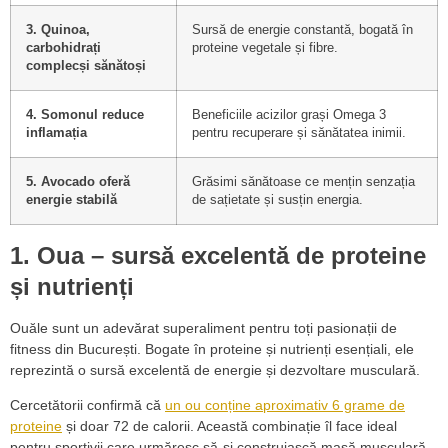
3. Quinoa,
Sursă de energie constantă, bogată în
carbohidrați
proteine vegetale și fibre.
complecși sănătoși
4. Somonul reduce
Beneficiile acizilor grași Omega 3
inflamația
pentru recuperare și sănătatea inimii.
5. Avocado oferă
Grăsimi sănătoase ce mențin senzația
energie stabilă
de sațietate și susțin energia.
1. Oua – sursă excelentă de proteine
și nutrienți
Ouăle sunt un adevărat superaliment pentru toți pasionații de
fitness din București. Bogate în proteine și nutrienți esențiali, ele
reprezintă o sursă excelentă de energie și dezvoltare musculară.
Cercetătorii confirmă că
un ou conține aproximativ 6 grame de
proteine
și doar 72 de calorii. Această combinație îl face ideal
pentru sportivii care urmăresc să-și construiască masă musculară