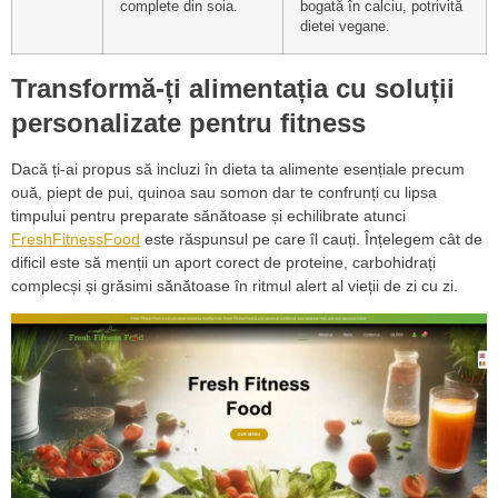
complete din soia.
bogată în calciu, potrivită
dietei vegane.
Transformă-ți alimentația cu soluții
personalizate pentru fitness
Dacă ți-ai propus să incluzi în dieta ta alimente esențiale precum
ouă, piept de pui, quinoa sau somon dar te confrunți cu lipsa
timpului pentru preparate sănătoase și echilibrate atunci
FreshFitnessFood
este răspunsul pe care îl cauți. Înțelegem cât de
dificil este să menții un aport corect de proteine, carbohidrați
complecși și grăsimi sănătoase în ritmul alert al vieții de zi cu zi.