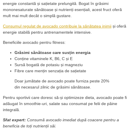
energie constantă și sațietate prelungită. Bogat în grăsimi
mononesaturate sănătoase și nutrienți esențiali, acest fruct oferă
mult mai mult decât o simplă gustare.
Consumul regulat de avocado contribuie la sănătatea inimii
și oferă
energie stabilă pentru antrenamentele intensive.
Beneficiile avocado pentru fitness:
Grăsimi sănătoase care susțin energia
Conține vitaminele K, B6, C și E
Sursă bogată de potasiu și magneziu
Fibre care mențin senzația de sațietate
Doar jumătate de avocado poate furniza peste 20%
din necesarul zilnic de grăsimi sănătoase.
Pentru sportivii care doresc să-și optimizeze dieta, avocado poate fi
adăugat în smoothie-uri, salate sau consumat pe felii de pâine
integrală.
Sfat expert:
Consumă avocado imediat după coacere pentru a
beneficia de toți nutrienții săi.