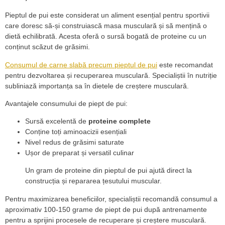
Pieptul de pui este considerat un aliment esențial pentru sportivii
care doresc să-și construiască masa musculară și să mențină o
dietă echilibrată. Acesta oferă o sursă bogată de proteine cu un
conținut scăzut de grăsimi.
Consumul de carne slabă precum pieptul de pui
este recomandat
pentru dezvoltarea și recuperarea musculară. Specialiștii în nutriție
subliniază importanța sa în dietele de creștere musculară.
Avantajele consumului de piept de pui:
Sursă excelentă de
proteine complete
Conține toți aminoacizii esențiali
Nivel redus de grăsimi saturate
Ușor de preparat și versatil culinar
Un gram de proteine din pieptul de pui ajută direct la
construcția și repararea țesutului muscular.
Pentru maximizarea beneficiilor, specialiștii recomandă consumul a
aproximativ 100-150 grame de piept de pui după antrenamente
pentru a sprijini procesele de recuperare și creștere musculară.