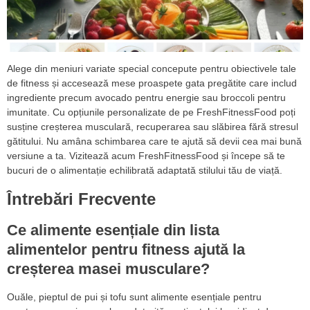
Alege din meniuri variate special concepute pentru obiectivele tale
de fitness și accesează mese proaspete gata pregătite care includ
ingrediente precum avocado pentru energie sau broccoli pentru
imunitate. Cu opțiunile personalizate de pe FreshFitnessFood poți
susține creșterea musculară, recuperarea sau slăbirea fără stresul
gătitului. Nu amâna schimbarea care te ajută să devii cea mai bună
versiune a ta. Vizitează acum FreshFitnessFood și începe să te
bucuri de o alimentație echilibrată adaptată stilului tău de viață.
Întrebări Frecvente
Ce alimente esențiale din lista
alimentelor pentru fitness ajută la
creșterea masei musculare?
Ouăle, pieptul de pui și tofu sunt alimente esențiale pentru